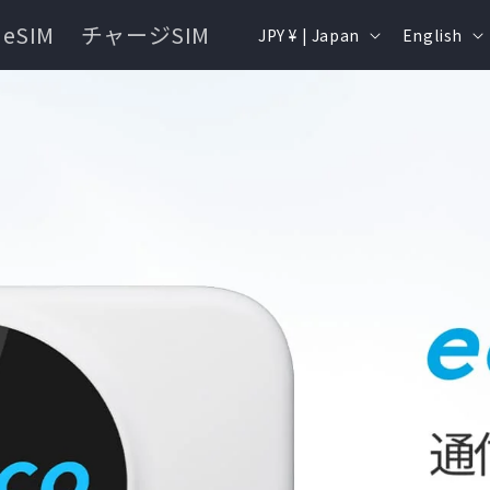
Country/region
Langua
eSIM
チャージSIM
JPY ¥ | Japan
English
端末購入
ギガおかわり
容量確認
お支払い方法
よくあるご質問