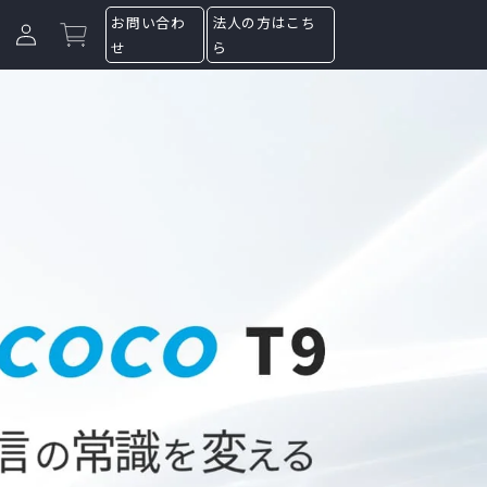
ge
お問い合わ
法人の方はこち
Log in
Cart
せ
ら
eSIM 購入
端末登録