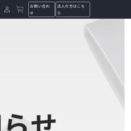
ge
お問い合わ
法人の方はこち
Log in
Cart
せ
ら
eSIM 購入
端末登録