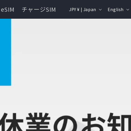
Country/region
Langua
eSIM
チャージSIM
JPY ¥ | Japan
English
端末購入
ギガおかわり
容量確認
お支払い方法
よくあるご質問